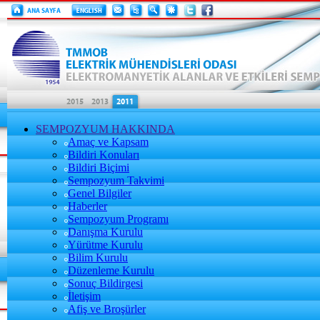
SEMPOZYUM HAKKINDA
Amaç ve Kapsam
Bildiri Konuları
Bildiri Biçimi
Sempozyum Takvimi
Genel Bilgiler
Haberler
Sempozyum Programı
Danışma Kurulu
Yürütme Kurulu
Bilim Kurulu
Düzenleme Kurulu
Sonuç Bildirgesi
İletişim
Afiş ve Broşürler